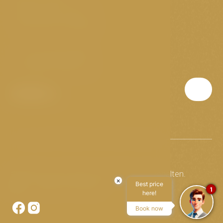
Český Krumlov, 381 01
Tschechische Republik
T:
(+420) 388 288 888
E:
info@hoteloldinn.cz
© 2026 Hotel OLDINN. Alle Rechte vorbehalten.
×
Best price
Made by Newlogic
1
here!
Book now