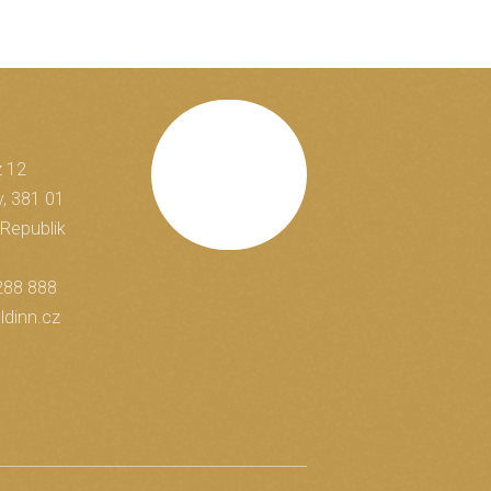
z 12
Blättern Sie
, 381 01
Republik
288 888
ldinn.cz