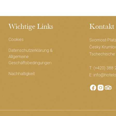
Wichtige Links
Kontakt
Cookies
Svornost-Plat
Český Krumlov
Datenschutzerklärung &
Tschechische 
Allgemeine
Geschäftsbedingungen
T:
(+420) 388 
Nachhaltigkeit
E:
info@hotelo