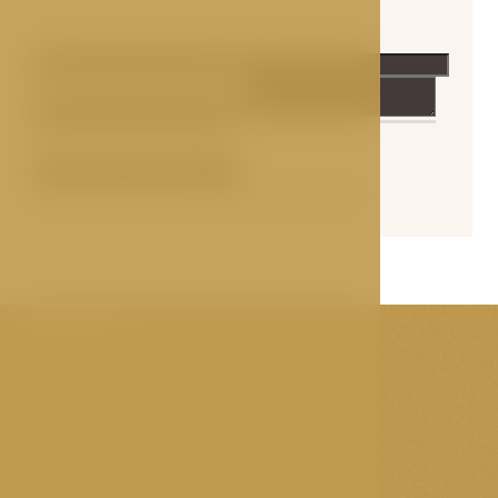
Kontakt
Svornost-Platz 12
Český Krumlov, 381 01
Tschechische Republik