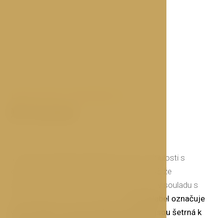
EKOLOGICKÁ CERTIFIKACE
EU Ecolabel
V hotelu OLDINN propojujeme úctu k minulosti s
odpovědností k budoucnosti. Věříme totiž, že
autentický zážitek z cestování by měl být v souladu s
prostředím, které nás obklopuje.
EU
Ecolabel označuje
velmi kvalitní turistická ubytování, která jsou šetrná k