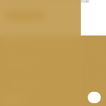
špičkový komfort potkává s respektem k přírodě.
Certifikát
Kontakt
Náměstí Svornosti 12
Český Krumlov, 381 01
Česká republika
T:
(+420) 388 288 888
E:
info@hoteloldinn.cz