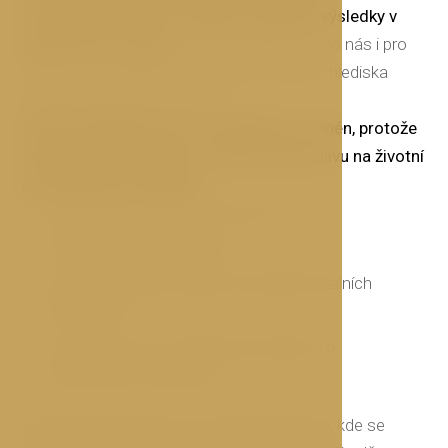
životnímu prostředí a vykazují vynikající výsledky v
oblasti jeho ochrany.
Tato certifikace je pro nás i pro
naše hosty důležitým potvrzením kvality
z hlediska
dopadů na životní prostředí.
Hotel OLDINN byl tímto certifikátem oceněn, protože
aktivně podniká kroky k omezení svého vlivu na životní
prostředí jako například:
Šetří energii a vodu všude, kde to lze
Snižuje množství odpadu
Využívá převážně služeb a produktů lokálních
dodavatelů
A zasazuje se o rozšiřování povědomí o
ekologických praktikách
Díky tomuto přístupu u nás objevíte místo, kde se