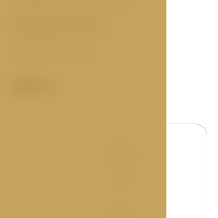
+420 266 133 015/012/076/053
resoldinn@janhotels.cz
Obchodní oddělení
+420 266 133 717
events@janhotels.cz
Jméno
Telefon
E-mail
Zpráva