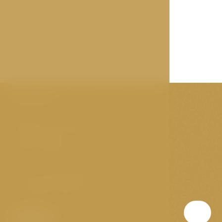
Kontakt
Náměstí Svornosti 12
Český Krumlov, 381 01
Česká republika
T:
(+420) 388 288 888
E:
info@hoteloldinn.cz