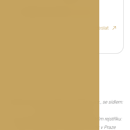
Souhlasím se zpracováním
osobních údajů
Odeslat
Mateřská společnost: Bohemia Properties a.s., se sídlem:
Teplická 492, 190 00 Praha 9
DIČ: CZ 6252 5204 Registrována v Obchodním rejstříku:
oddíl B 10488 vedená u Městského soudu v Praze